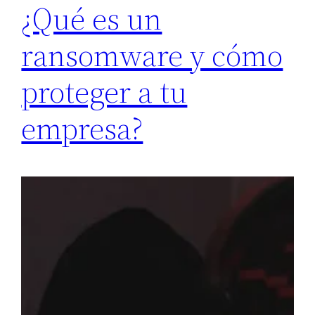
¿Qué es un
ransomware y cómo
proteger a tu
empresa?